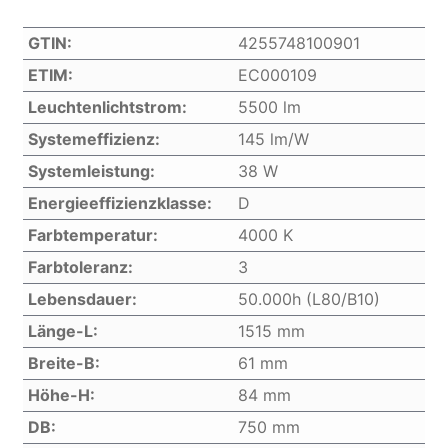
GTIN:
4255748100901
ETIM:
EC000109
Leuchtenlichtstrom:
5500 lm
Systemeffizienz:
145 lm/W
Systemleistung:
38 W
Energieeffizienzklasse:
D
Farbtemperatur:
4000 K
Farbtoleranz:
3
Lebensdauer:
50.000h (L80/B10)
Länge-L:
1515 mm
Breite-B:
61 mm
Höhe-H:
84 mm
DB:
750 mm