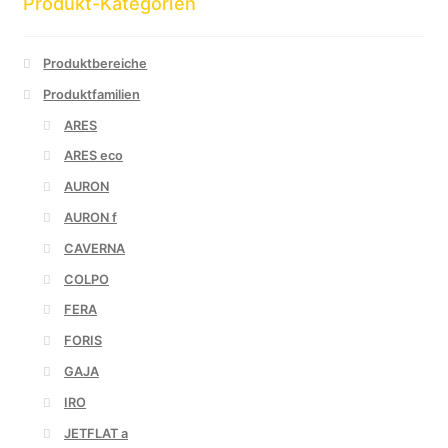
Produkt-Kategorien
Produktbereiche
Produktfamilien
ARES
ARES eco
AURON
AURON f
CAVERNA
COLPO
FERA
FORIS
GAJA
IRO
JETFLAT a