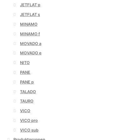
JETFLAT p
JETFLAT s
MINAMO
MINAMO f
MOVADO a
MOVADO e
NITO
PANE
PANE p
TALADO
TAURO
VICO
VICO pro
VICO sub
Produktgruppen