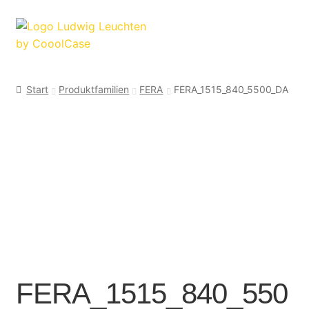
Zur
Zum
Navigation
Inhalt
springen
springen
Start
Produktfamilien
FERA
FERA_1515_840_5500_DA
FERA_1515_840_550