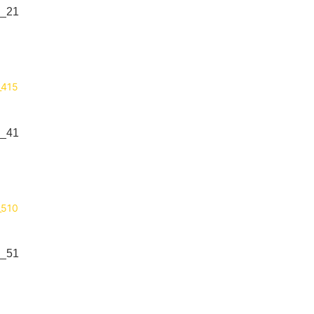
_21
_41
_51