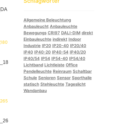
Schlagwörter
_DA
Allgemeine Beleuchtung
Anbauleucht
Anbauleuchte
Bewegungs
CRI97
DALI-DIM
direkt
Einbauleuchte
indirekt
Indoor
Industrie
IP20
IP20-40
IP20/40
IP40
IP40-20
IP40-54
IP40/20
IP40/54
IP54
IP54-40
IP54/40
_18
Lichtband
Lichtleiste
Office
Pendelleuchte
Reinraum
Schaltbar
Schule
Senioren
Sensor
Sporthalle
statisch
Stehleuchte
Tageslicht
Wandanbau
_26