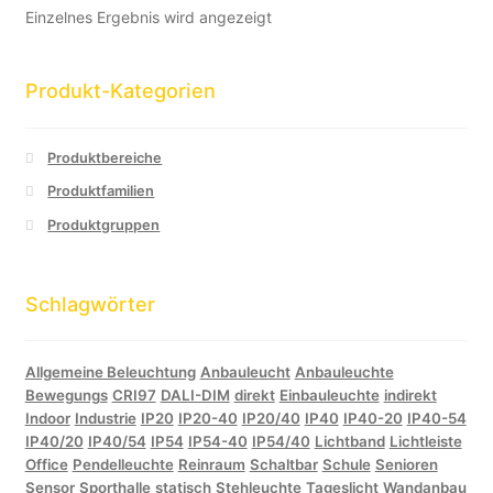
Einzelnes Ergebnis wird angezeigt
Produkt-Kategorien
Produktbereiche
Produktfamilien
Produktgruppen
Schlagwörter
Allgemeine Beleuchtung
Anbauleucht
Anbauleuchte
Bewegungs
CRI97
DALI-DIM
direkt
Einbauleuchte
indirekt
Indoor
Industrie
IP20
IP20-40
IP20/40
IP40
IP40-20
IP40-54
IP40/20
IP40/54
IP54
IP54-40
IP54/40
Lichtband
Lichtleiste
Office
Pendelleuchte
Reinraum
Schaltbar
Schule
Senioren
Sensor
Sporthalle
statisch
Stehleuchte
Tageslicht
Wandanbau