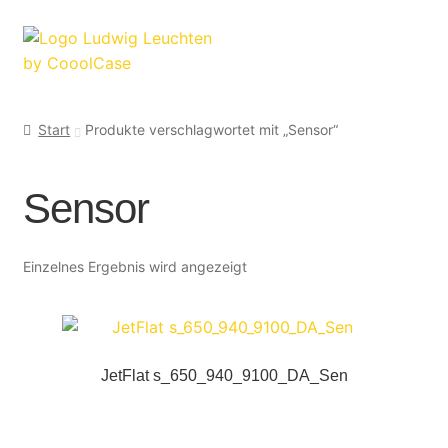
Zur
Zum
Navigation
Inhalt
springen
springen
Start
Produkte verschlagwortet mit „Sensor“
Sensor
Einzelnes Ergebnis wird angezeigt
JetFlat s_650_940_9100_DA_Sen