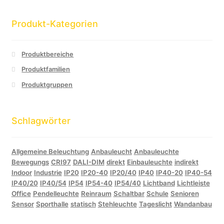
Produkt-Kategorien
Produktbereiche
Produktfamilien
Produktgruppen
Schlagwörter
Allgemeine Beleuchtung
Anbauleucht
Anbauleuchte
Bewegungs
CRI97
DALI-DIM
direkt
Einbauleuchte
indirekt
Indoor
Industrie
IP20
IP20-40
IP20/40
IP40
IP40-20
IP40-54
IP40/20
IP40/54
IP54
IP54-40
IP54/40
Lichtband
Lichtleiste
Office
Pendelleuchte
Reinraum
Schaltbar
Schule
Senioren
Sensor
Sporthalle
statisch
Stehleuchte
Tageslicht
Wandanbau