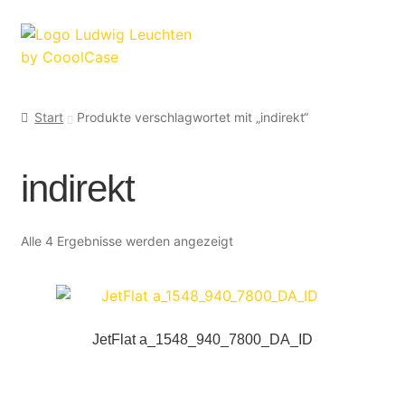
Zur
Zum
Navigation
Inhalt
springen
springen
Start
Produkte verschlagwortet mit „indirekt“
indirekt
Alle 4 Ergebnisse werden angezeigt
JetFlat a_1548_940_7800_DA_ID