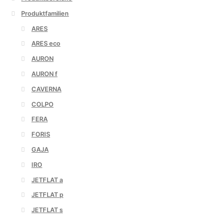
Produktfamilien
ARES
ARES eco
AURON
AURON f
CAVERNA
COLPO
FERA
FORIS
GAJA
IRO
JETFLAT a
JETFLAT p
JETFLAT s