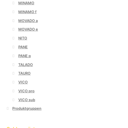
MINAMO
MINAMO f
MOVADO a
MOVADO e
NITO
PANE
PANE p
TALADO
TAURO
VICO
VICO pro
VICO sub
Produktgruppen