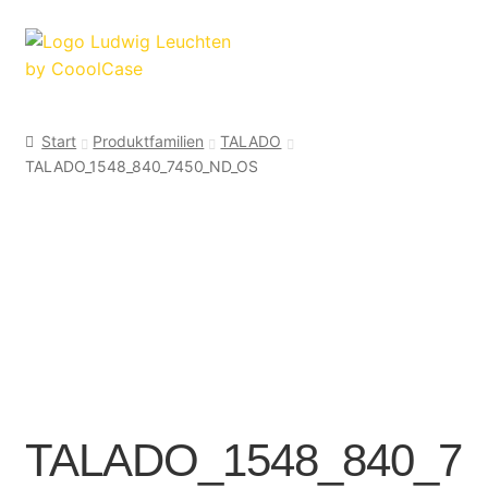
Zur
Zum
Navigation
Inhalt
springen
springen
Start
Produktfamilien
TALADO
TALADO_1548_840_7450_ND_OS
TALADO_1548_840_7