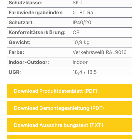
Schutzklasse:
SK 1
Farbwiedergabeindex:
>=80 Ra
Schutzart:
IP40/20
Konformitätserklärung:
CE
Gewicht:
10,9 kg
Farbe:
Verkehrsweiß RAL9016
Indoor-Outdoor:
Indoor
UGR:
18,4 / 18,5
Download Produktdatenblatt (PDF)
Download Demontageanleitung (PDF)
Download Ausschreibungstext (TXT)