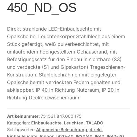
450_ND_OS
Direkt strahlende LED-Einbauleuchte mit
Opalscheibe. Leuchtenkörper Stahlblech aus einem
Stück gefertigt, weiß pulverbeschichtet, mit
umlaufendem hochgestelltem Gehäuserand, mit
Befestigungssatz für den Einbau in sichtbare (S3)
und verdeckte (S1 und Gipskarton) Trageschienen-
Konstruktion. Stahlblechrahmen mit eingelegter
Opalscheibe mit verdeckten Federn gehalten und
abklappbar. IP 40 in Richtung Nutzraum, IP 20 in
Richtung Deckenzwischenraum.
Artikelnummer:
751531.847.000.175
Kategorien:
Einbauleuchte
,
Leuchten
,
TALADO
Schlagwörter:
Allgemeine Beleuchtung
,
direkt
,
Einbauleuchte
,
Indoor
,
IP20-40
,
IP20/40
,
IP40
,
IP40-20
,