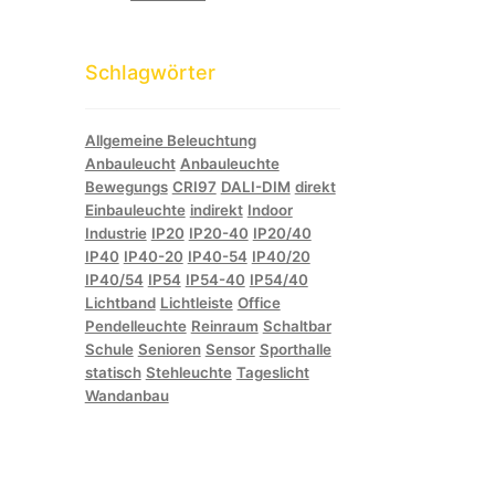
Schlagwörter
Allgemeine Beleuchtung
Anbauleucht
Anbauleuchte
Bewegungs
CRI97
DALI-DIM
direkt
Einbauleuchte
indirekt
Indoor
Industrie
IP20
IP20-40
IP20/40
IP40
IP40-20
IP40-54
IP40/20
IP40/54
IP54
IP54-40
IP54/40
Lichtband
Lichtleiste
Office
Pendelleuchte
Reinraum
Schaltbar
Schule
Senioren
Sensor
Sporthalle
statisch
Stehleuchte
Tageslicht
Wandanbau