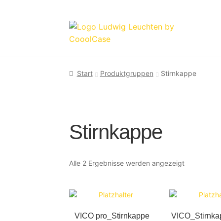
Zur
Zum
Navigation
Inhalt
springen
springen
Start
Produktgruppen
Stirnkappe
Stirnkappe
Alle 2 Ergebnisse werden angezeigt
VICO pro_Stirnkappe
VICO_Stirnka