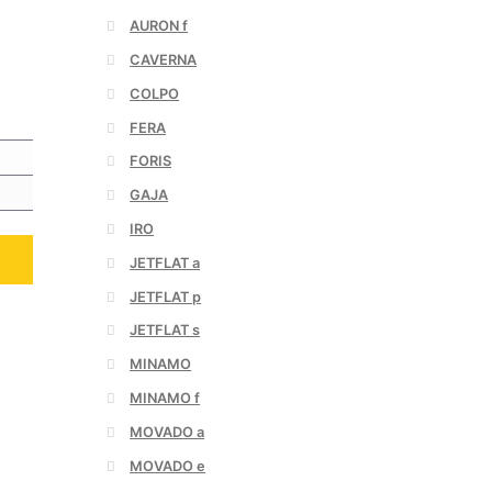
AURON f
CAVERNA
COLPO
FERA
FORIS
GAJA
IRO
JETFLAT a
JETFLAT p
JETFLAT s
MINAMO
MINAMO f
MOVADO a
MOVADO e