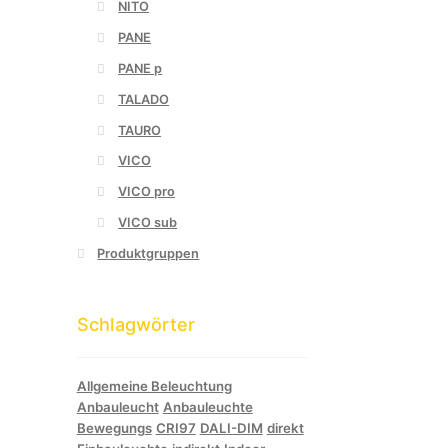
NITO
PANE
PANE p
TALADO
TAURO
VICO
VICO pro
VICO sub
Produktgruppen
Schlagwörter
Allgemeine Beleuchtung
Anbauleucht
Anbauleuchte
Bewegungs
CRI97
DALI-DIM
direkt