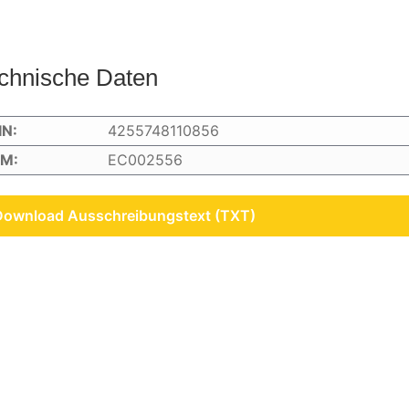
chnische Daten
IN:
4255748110856
IM:
EC002556
Download Ausschreibungstext (TXT)