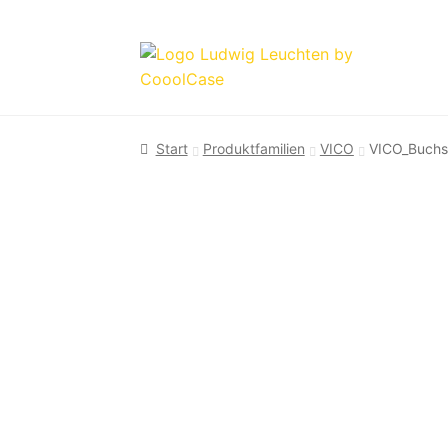
Zur
Zum
Navigation
Inhalt
springen
springen
Start
Produktfamilien
VICO
VICO_Buchs