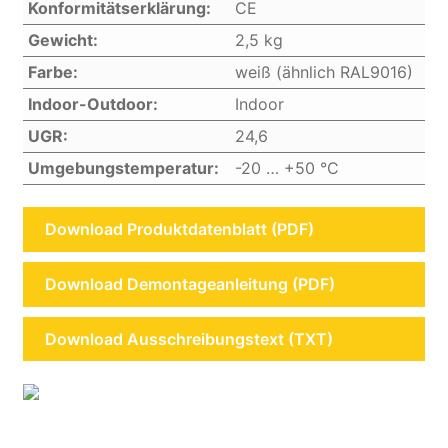
Konformitätserklärung:
CE
Gewicht:
2,5 kg
Farbe:
weiß (ähnlich RAL9016)
Indoor-Outdoor:
Indoor
UGR:
24,6
Umgebungstemperatur:
-20 … +50 °C
Download Produktdatenblatt (PDF)
Download Demontageanleitung (PDF)
Download Ausschreibungstext (TXT)