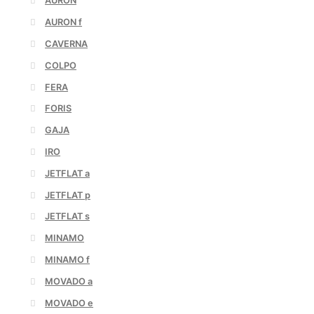
AURON
AURON f
CAVERNA
COLPO
FERA
FORIS
GAJA
IRO
JETFLAT a
JETFLAT p
JETFLAT s
MINAMO
MINAMO f
MOVADO a
MOVADO e