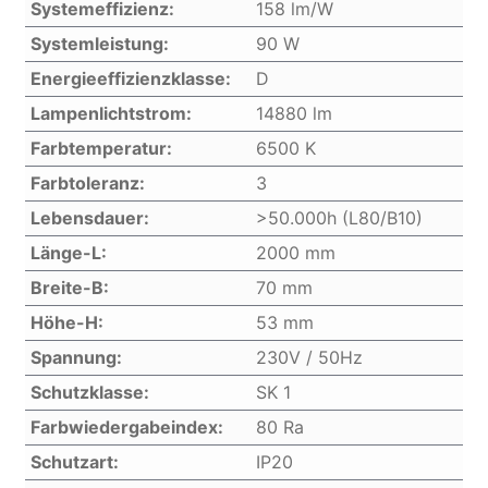
Systemeffizienz:
158 lm/W
Systemleistung:
90 W
Energieeffizienzklasse:
D
Lampenlichtstrom:
14880 lm
Farbtemperatur:
6500 K
Farbtoleranz:
3
Lebensdauer:
>50.000h (L80/B10)
Länge-L:
2000 mm
Breite-B:
70 mm
Höhe-H:
53 mm
Spannung:
230V / 50Hz
Schutzklasse:
SK 1
Farbwiedergabeindex:
80 Ra
Schutzart:
IP20