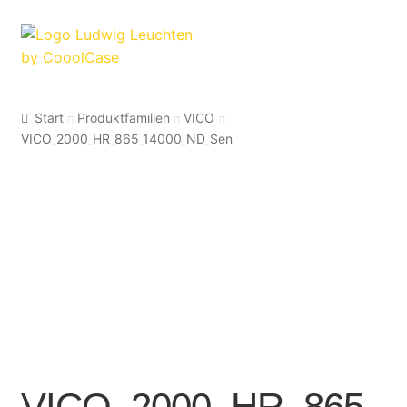
Zur
Zum
Navigation
Inhalt
springen
springen
Start
Produktfamilien
VICO
VICO_2000_HR_865_14000_ND_Sen
VICO_2000_HR_865_