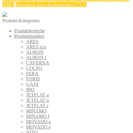
(PDF)
Download Ausschreibungstext (TXT)
Produkt-Kategorien
Produktbereiche
Produktfamilien
ARES
ARES eco
AURON
AURON f
CAVERNA
COLPO
FERA
FORIS
GAJA
IRO
JETFLAT a
JETFLAT p
JETFLAT s
MINAMO
MINAMO f
MOVADO a
MOVADO e
NITO