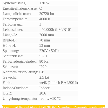
Systemleistung:
120 W
Energieeffizienzklasse:
C
Lampenlichtstrom:
20720 lm
Farbtemperatur:
4000 K
Farbtoleranz:
3
Lebensdauer:
>50.000h (L80/B10)
Länge-L:
2000 mm
Breite-B:
70 mm
Höhe-H:
53 mm
Spannung:
230V / 50Hz
Schutzklasse:
SK 1
Farbwiedergabeindex:
80 Ra
Schutzart:
IP20
Konformitätserklärung:
CE
Gewicht:
2,5 kg
Farbe:
weiß (ähnlich RAL9016)
Indoor-Outdoor:
Indoor
UGR:
20,6
Umgebungstemperatur:
-20 … +50 °C
Download Produktdatenblatt (PDF)
Download Demontageanleitung