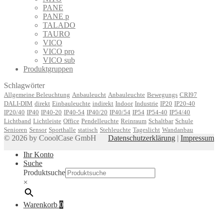
PANE
PANE p
TALADO
TAURO
VICO
VICO pro
VICO sub
Produktgruppen
Schlagwörter
Allgemeine Beleuchtung
Anbauleucht
Anbauleuchte
Bewegungs
CRI97
DALI-DIM
direkt
Einbauleuchte
indirekt
Indoor
Industrie
IP20
IP20-40
IP20/40
IP40
IP40-20
IP40-54
IP40/20
IP40/54
IP54
IP54-40
IP54/40
Lichtband
Lichtleiste
Office
Pendelleuchte
Reinraum
Schaltbar
Schule
Senioren
Sensor
Sporthalle
statisch
Stehleuchte
Tageslicht
Wandanbau
© 2026 by CooolCase GmbH
Datenschutzerklärung
|
Impressum
Ihr Konto
Suche
Produktsuche
×
Warenkorb
0