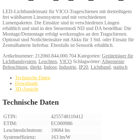
LED-Lichtbandeinsatz für VICO-Trageschienen mit dreireihigem
frei wählbarem Linsensystem und mit verschiedenen
Lumenpaketen. Die Einsätze sind in verschiedenen Längen
erhältlich und sind in den Steuermodi ND und DA bestellbar. Die
Montage/Demontage erfolgt werkzeuglos an den Tragschienen.
Optional sind Notlichteinsätze mit Akku für 3 Std. oder Einsatz für
Zentralbatterie lieferbar. Ebenfalls ist Sensorik erhältlich.
Artikelnummer:
212060.844.000.704
Kategorien:
Geräteträger für
Lichtbandsystem
,
Leuchten
,
VICO
Schlagwörter:
Allgemeine
Beleuchtung
,
direkt
,
Indoor
,
Industrie
,
IP20
,
Lichtband
,
statisch
Technische Daten
Downloads
3D-Ansicht
Technische Daten
GTIN:
4255748110412
ETIM:
EC000986
Leuchtenlichtstrom:
19684 lm
Systemeffizienz:
163 lm/W