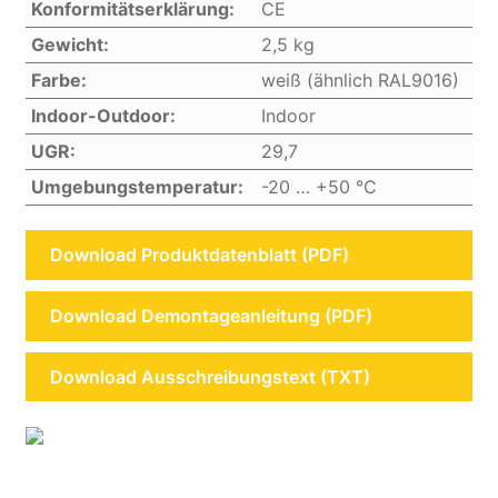
Konformitätserklärung:
CE
Gewicht:
2,5 kg
Farbe:
weiß (ähnlich RAL9016)
Indoor-Outdoor:
Indoor
UGR:
29,7
Umgebungstemperatur:
-20 … +50 °C
Download Produktdatenblatt (PDF)
Download Demontageanleitung (PDF)
Download Ausschreibungstext (TXT)