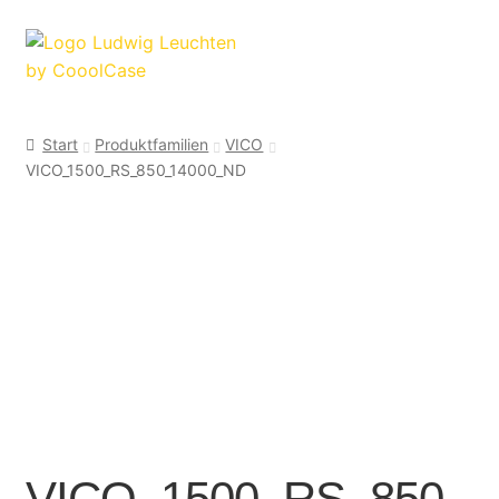
Zur
Zum
Navigation
Inhalt
springen
springen
Start
Produktfamilien
VICO
VICO_1500_RS_850_14000_ND
VICO_1500_RS_850_