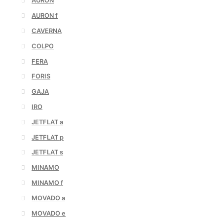
AURON
AURON f
CAVERNA
COLPO
FERA
FORIS
GAJA
IRO
JETFLAT a
JETFLAT p
JETFLAT s
MINAMO
MINAMO f
MOVADO a
MOVADO e