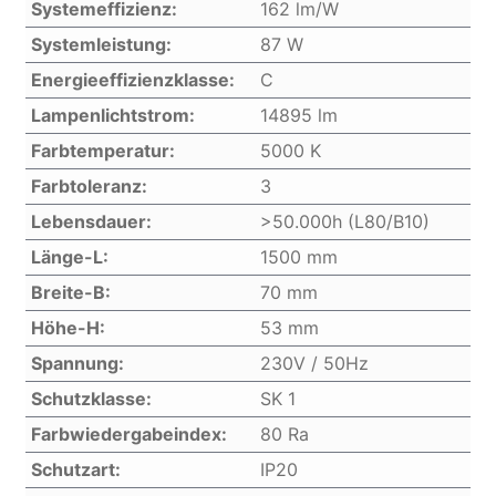
Systemeffizienz:
162 lm/W
Systemleistung:
87 W
Energieeffizienzklasse:
C
Lampenlichtstrom:
14895 lm
Farbtemperatur:
5000 K
Farbtoleranz:
3
Lebensdauer:
>50.000h (L80/B10)
Länge-L:
1500 mm
Breite-B:
70 mm
Höhe-H:
53 mm
Spannung:
230V / 50Hz
Schutzklasse:
SK 1
Farbwiedergabeindex:
80 Ra
Schutzart:
IP20