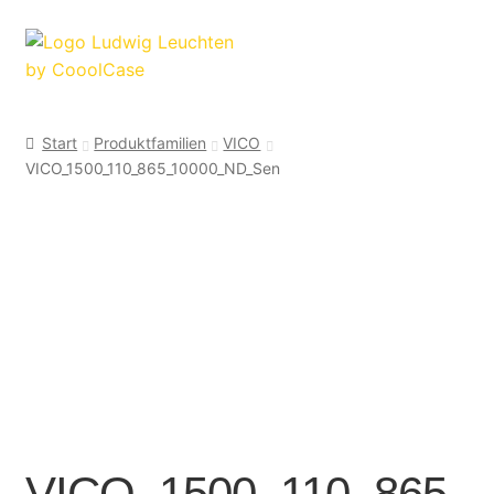
Zur
Zum
Navigation
Inhalt
springen
springen
Start
Produktfamilien
VICO
VICO_1500_110_865_10000_ND_Sen
VICO_1500_110_865