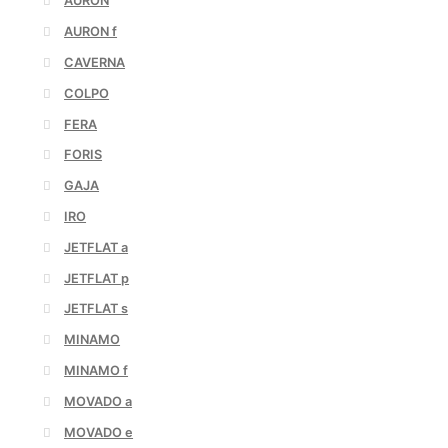
AURON
AURON f
CAVERNA
COLPO
FERA
FORIS
GAJA
IRO
JETFLAT a
JETFLAT p
JETFLAT s
MINAMO
MINAMO f
MOVADO a
MOVADO e