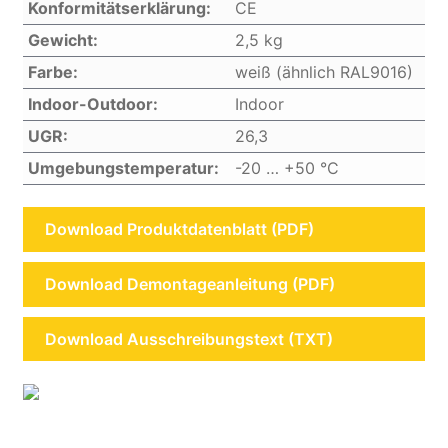
Konformitätserklärung:
CE
Gewicht:
2,5 kg
Farbe:
weiß (ähnlich RAL9016)
Indoor-Outdoor:
Indoor
UGR:
26,3
Umgebungstemperatur:
-20 … +50 °C
Download Produktdatenblatt (PDF)
Download Demontageanleitung (PDF)
Download Ausschreibungstext (TXT)