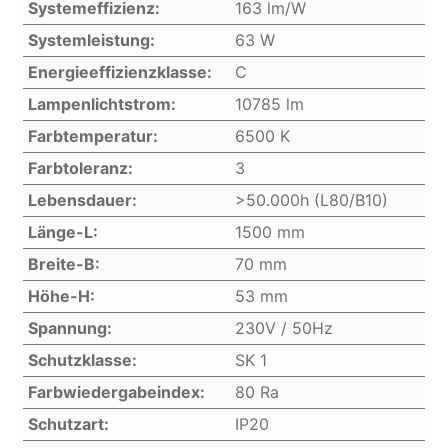
Systemeffizienz:
163 lm/W
Systemleistung:
63 W
Energieeffizienzklasse:
C
Lampenlichtstrom:
10785 lm
Farbtemperatur:
6500 K
Farbtoleranz:
3
Lebensdauer:
>50.000h (L80/B10)
Länge-L:
1500 mm
Breite-B:
70 mm
Höhe-H:
53 mm
Spannung:
230V / 50Hz
Schutzklasse:
SK 1
Farbwiedergabeindex:
80 Ra
Schutzart:
IP20