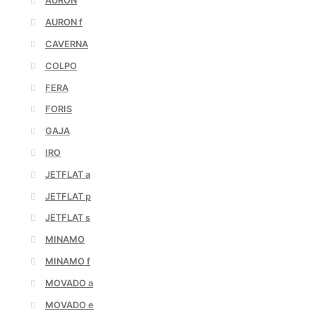
AURON
AURON f
CAVERNA
COLPO
FERA
FORIS
GAJA
IRO
JETFLAT a
JETFLAT p
JETFLAT s
MINAMO
MINAMO f
MOVADO a
MOVADO e