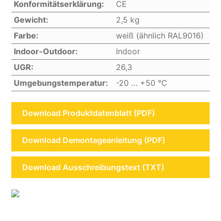
Konformitätserklärung:
CE
Gewicht:
2,5 kg
Farbe:
weiß (ähnlich RAL9016)
Indoor-Outdoor:
Indoor
UGR:
26,3
Umgebungstemperatur:
-20 … +50 °C
Download Produktdatenblatt (PDF)
Download Demontageanleitung (PDF)
Download Ausschreibungstext (TXT)