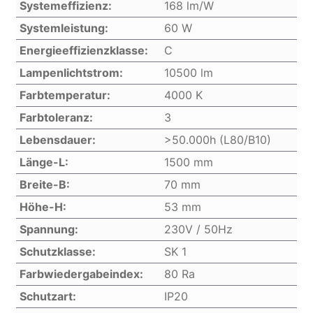
Systemeffizienz:
168 lm/W
Systemleistung:
60 W
Energieeffizienzklasse:
C
Lampenlichtstrom:
10500 lm
Farbtemperatur:
4000 K
Farbtoleranz:
3
Lebensdauer:
>50.000h (L80/B10)
Länge-L:
1500 mm
Breite-B:
70 mm
Höhe-H:
53 mm
Spannung:
230V / 50Hz
Schutzklasse:
SK 1
Farbwiedergabeindex:
80 Ra
Schutzart:
IP20