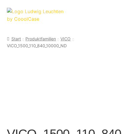
Zur
Zum
Navigation
Inhalt
springen
springen
Start
Produktfamilien
VICO
VICO_1500_110_840_10000_ND
VICO_1500_110_840