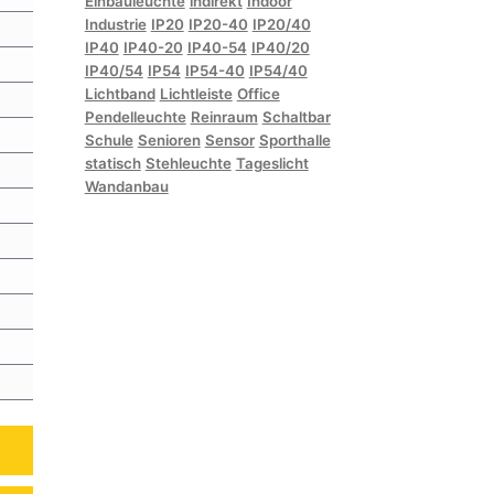
Einbauleuchte
indirekt
Indoor
Industrie
IP20
IP20-40
IP20/40
IP40
IP40-20
IP40-54
IP40/20
IP40/54
IP54
IP54-40
IP54/40
Lichtband
Lichtleiste
Office
Pendelleuchte
Reinraum
Schaltbar
Schule
Senioren
Sensor
Sporthalle
statisch
Stehleuchte
Tageslicht
Wandanbau