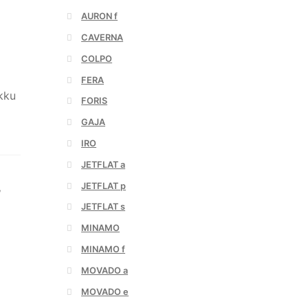
AURON f
CAVERNA
COLPO
FERA
kku
FORIS
GAJA
IRO
JETFLAT a
JETFLAT p
,
JETFLAT s
MINAMO
MINAMO f
MOVADO a
MOVADO e