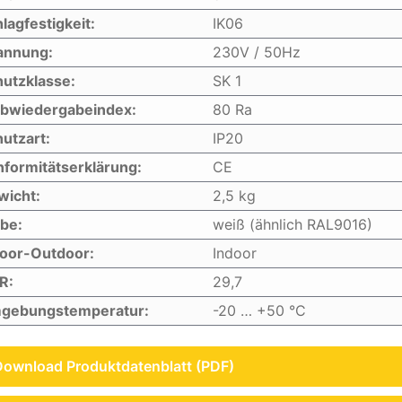
lagfestigkeit:
IK06
annung:
230V / 50Hz
utzklasse:
SK 1
rbwiedergabeindex:
80 Ra
utzart:
IP20
formitätserklärung:
CE
wicht:
2,5 kg
be:
weiß (ähnlich RAL9016)
door-Outdoor:
Indoor
R:
29,7
gebungstemperatur:
-20 … +50 °C
Download Produktdatenblatt (PDF)