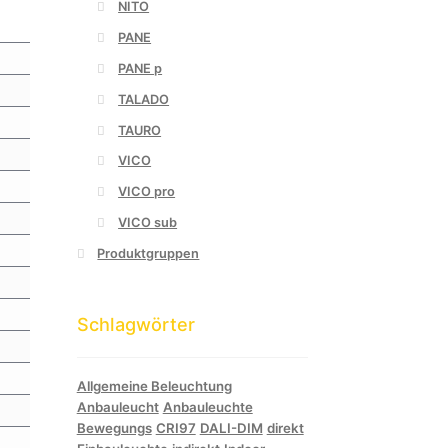
NITO
PANE
PANE p
TALADO
TAURO
VICO
VICO pro
VICO sub
Produktgruppen
Schlagwörter
Allgemeine Beleuchtung
Anbauleucht
Anbauleuchte
Bewegungs
CRI97
DALI-DIM
direkt