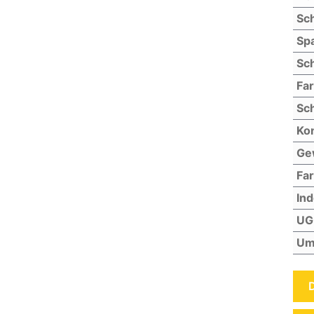
Sch
Sp
Sch
Fa
Sch
Kon
Ge
Far
In
UG
Um