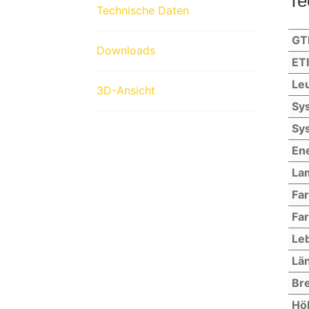
Te
Technische Daten
GT
Downloads
ET
Leu
3D-Ansicht
Sys
Sys
Ene
La
Fa
Far
Le
Lä
Bre
Hö