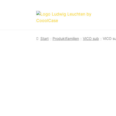
Zur
Zum
Navigation
Inhalt
springen
springen
Start
Produktfamilien
VICO sub
VICO s