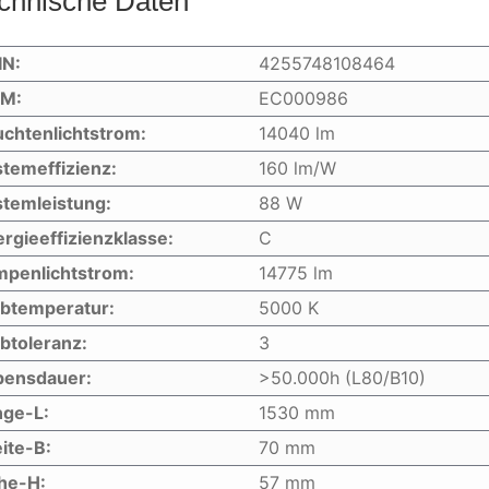
chnische Daten
IN:
4255748108464
IM:
EC000986
chtenlichtstrom:
14040 lm
temeffizienz:
160 lm/W
temleistung:
88 W
rgieeffizienzklasse:
C
mpenlichtstrom:
14775 lm
rbtemperatur:
5000 K
btoleranz:
3
bensdauer:
>50.000h (L80/B10)
nge-L:
1530 mm
ite-B:
70 mm
he-H:
57 mm