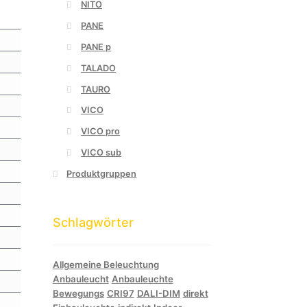
NITO
PANE
PANE p
TALADO
TAURO
VICO
VICO pro
VICO sub
Produktgruppen
Schlagwörter
Allgemeine Beleuchtung
Anbauleucht
Anbauleuchte
Bewegungs
CRI97
DALI-DIM
direkt