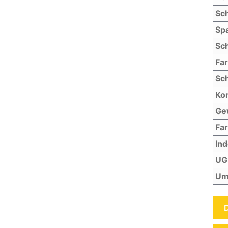
Sch
Sp
Sch
Fa
Sch
Kon
Ge
Far
In
UG
Um