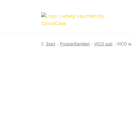
Zur
Zum
Navigation
Inhalt
springen
springen
Start
Produktfamilien
VICO sub
VICO s