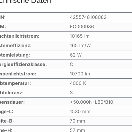
chnische Daten
IN:
4255748108082
IM:
EC000986
chtenlichtstrom:
10165 lm
temeffizienz:
165 lm/W
temleistung:
62 W
rgieeffizienzklasse:
C
mpenlichtstrom:
10700 lm
rbtemperatur:
4000 K
btoleranz:
3
bensdauer:
>50.000h (L80/B10)
nge-L:
1530 mm
ite-B:
70 mm
he-H:
57 mm