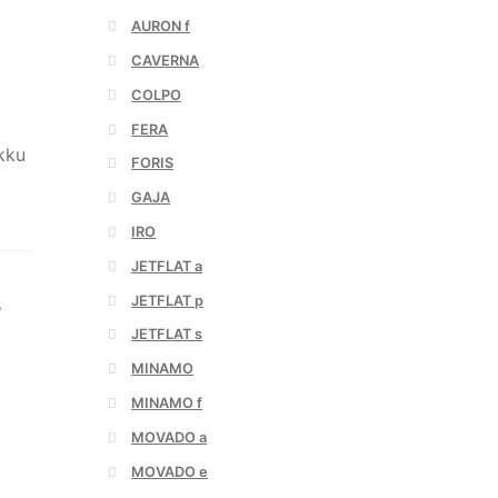
AURON f
CAVERNA
COLPO
FERA
kku
FORIS
GAJA
IRO
JETFLAT a
JETFLAT p
,
JETFLAT s
MINAMO
MINAMO f
MOVADO a
MOVADO e