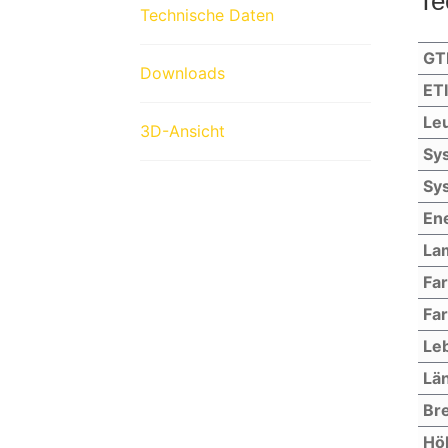
Te
Technische Daten
GT
Downloads
ET
Leu
3D-Ansicht
Sys
Sys
Ene
La
Fa
Far
Le
Lä
Bre
Hö