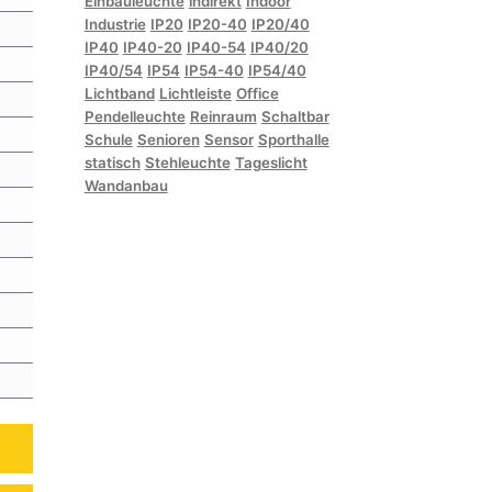
Einbauleuchte
indirekt
Indoor
Industrie
IP20
IP20-40
IP20/40
IP40
IP40-20
IP40-54
IP40/20
IP40/54
IP54
IP54-40
IP54/40
Lichtband
Lichtleiste
Office
Pendelleuchte
Reinraum
Schaltbar
Schule
Senioren
Sensor
Sporthalle
statisch
Stehleuchte
Tageslicht
Wandanbau