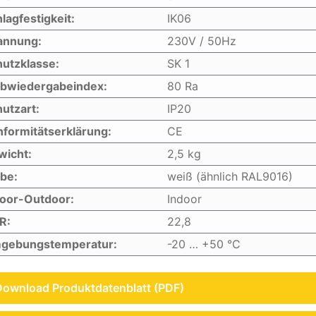
lagfestigkeit:
IK06
annung:
230V / 50Hz
utzklasse:
SK 1
rbwiedergabeindex:
80 Ra
utzart:
IP20
formitätserklärung:
CE
wicht:
2,5 kg
be:
weiß (ähnlich RAL9016)
door-Outdoor:
Indoor
R:
22,8
gebungstemperatur:
-20 … +50 °C
Download Produktdatenblatt (PDF)