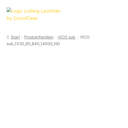
Zur
Zum
Navigation
Inhalt
springen
springen
Start
Produktfamilien
VICO sub
VICO
sub_1530_90_840_14000_ND