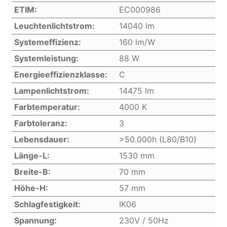
ETIM:
EC000986
Leuchtenlichtstrom:
14040 lm
Systemeffizienz:
160 lm/W
Systemleistung:
88 W
Energieeffizienzklasse:
C
Lampenlichtstrom:
14475 lm
Farbtemperatur:
4000 K
Farbtoleranz:
3
Lebensdauer:
>50.000h (L80/B10)
Länge-L:
1530 mm
Breite-B:
70 mm
Höhe-H:
57 mm
Schlagfestigkeit:
IK06
Spannung:
230V / 50Hz