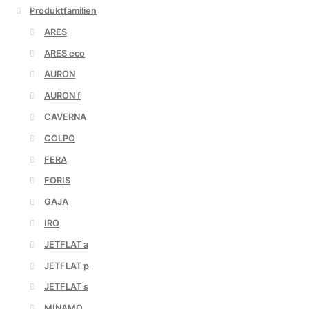
Produktfamilien
ARES
ARES eco
AURON
AURON f
CAVERNA
COLPO
FERA
FORIS
GAJA
IRO
JETFLAT a
JETFLAT p
JETFLAT s
MINAMO