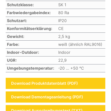
Schutzklasse:
SK 1
Farbwiedergabeindex:
80 Ra
Schutzart:
IP20
Konformitätserklärung:
CE
Gewicht:
2,5 kg
Farbe:
weiß (ähnlich RAL9016)
Indoor-Outdoor:
Indoor
UGR:
22,9
Umgebungstemperatur:
-20 … +50 °C
Download Produktdatenblatt (PDF)
Download Demontageanleitung (PDF)
Download Ausschreibungstext (TXT)