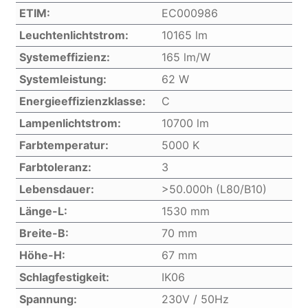
ETIM:
EC000986
Leuchtenlichtstrom:
10165 lm
Systemeffizienz:
165 lm/W
Systemleistung:
62 W
Energieeffizienzklasse:
C
Lampenlichtstrom:
10700 lm
Farbtemperatur:
5000 K
Farbtoleranz:
3
Lebensdauer:
>50.000h (L80/B10)
Länge-L:
1530 mm
Breite-B:
70 mm
Höhe-H:
67 mm
Schlagfestigkeit:
IK06
Spannung:
230V / 50Hz