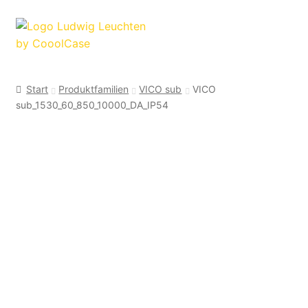
Zur
Zum
Navigation
Inhalt
springen
springen
Start
Produktfamilien
VICO sub
VICO
sub_1530_60_850_10000_DA_IP54