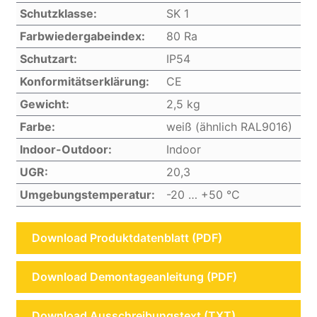
Schutzklasse:
SK 1
Farbwiedergabeindex:
80 Ra
Schutzart:
IP54
Konformitätserklärung:
CE
Gewicht:
2,5 kg
Farbe:
weiß (ähnlich RAL9016)
Indoor-Outdoor:
Indoor
UGR:
20,3
Umgebungstemperatur:
-20 … +50 °C
Download Produktdatenblatt (PDF)
Download Demontageanleitung (PDF)
Download Ausschreibungstext (TXT)