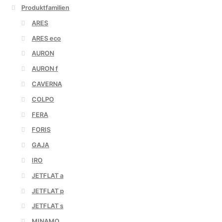
Produktfamilien
ARES
ARES eco
AURON
AURON f
CAVERNA
COLPO
FERA
FORIS
GAJA
IRO
JETFLAT a
JETFLAT p
JETFLAT s
MINAMO