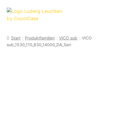
Zur
Zum
Navigation
Inhalt
springen
springen
Start
Produktfamilien
VICO sub
VICO
sub_1530_110_830_14000_DA_Sen