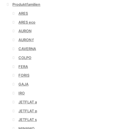
Produktfamilien
ARES
ARES eco
AURON
AURON f
CAVERNA
COLPO
FERA
FORIS
GAJA
IRO
JETFLAT a
JETFLAT p
JETFLAT s
MINAMO