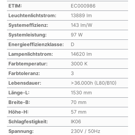
ETIM:
EC000986
Leuchtenlichtstrom:
13889 lm
Systemeffizienz:
143 lm/W
Systemleistung:
97 W
Energieeffizienzklasse:
D
Lampenlichtstrom:
14620 lm
Farbtemperatur:
3000 K
Farbtoleranz:
3
Lebensdauer:
>36.000h (L80/B10)
Länge-L:
1530 mm
Breite-B:
70 mm
Höhe-H:
57 mm
Schlagfestigkeit:
IK06
Spannung:
230V / 50Hz