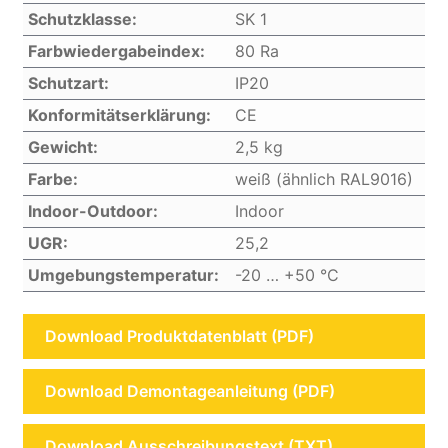
Schutzklasse:
SK 1
Farbwiedergabeindex:
80 Ra
Schutzart:
IP20
Konformitätserklärung:
CE
Gewicht:
2,5 kg
Farbe:
weiß (ähnlich RAL9016)
Indoor-Outdoor:
Indoor
UGR:
25,2
Umgebungstemperatur:
-20 … +50 °C
Download Produktdatenblatt (PDF)
Download Demontageanleitung (PDF)
Download Ausschreibungstext (TXT)