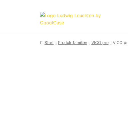
Zur
Zum
Navigation
Inhalt
springen
springen
Start
Produktfamilien
VICO pro
VICO p