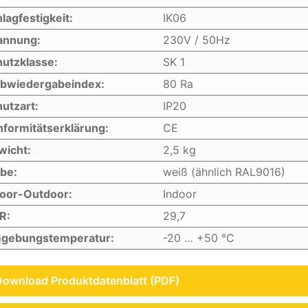
lagfestigkeit:
IK06
annung:
230V / 50Hz
utzklasse:
SK 1
rbwiedergabeindex:
80 Ra
utzart:
IP20
formitätserklärung:
CE
wicht:
2,5 kg
be:
weiß (ähnlich RAL9016)
door-Outdoor:
Indoor
R:
29,7
gebungstemperatur:
-20 … +50 °C
Download Produktdatenblatt (PDF)