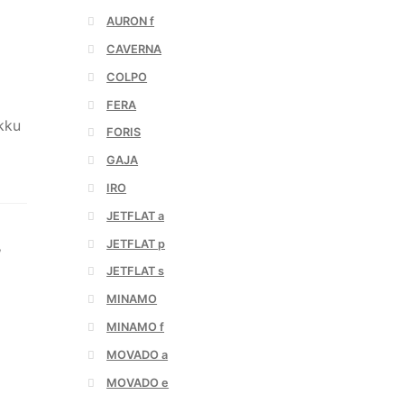
AURON f
CAVERNA
COLPO
FERA
kku
FORIS
GAJA
IRO
JETFLAT a
JETFLAT p
,
JETFLAT s
MINAMO
MINAMO f
MOVADO a
MOVADO e