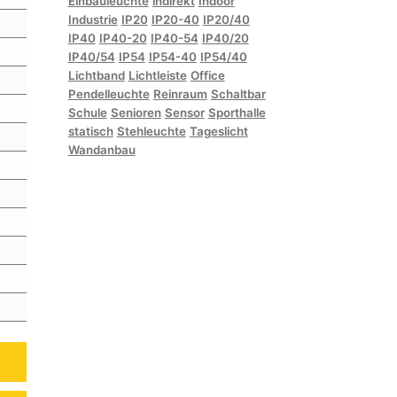
Einbauleuchte
indirekt
Indoor
Industrie
IP20
IP20-40
IP20/40
IP40
IP40-20
IP40-54
IP40/20
IP40/54
IP54
IP54-40
IP54/40
Lichtband
Lichtleiste
Office
Pendelleuchte
Reinraum
Schaltbar
Schule
Senioren
Sensor
Sporthalle
statisch
Stehleuchte
Tageslicht
Wandanbau