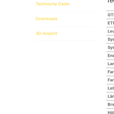
Te
Technische Daten
GT
Downloads
ET
Leu
3D-Ansicht
Sys
Sys
Ene
La
Fa
Far
Le
Lä
Bre
Hö