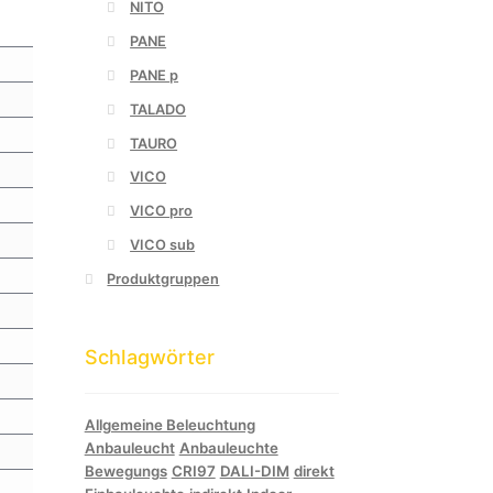
NITO
PANE
PANE p
TALADO
TAURO
VICO
VICO pro
VICO sub
Produktgruppen
Schlagwörter
Allgemeine Beleuchtung
Anbauleucht
Anbauleuchte
Bewegungs
CRI97
DALI-DIM
direkt