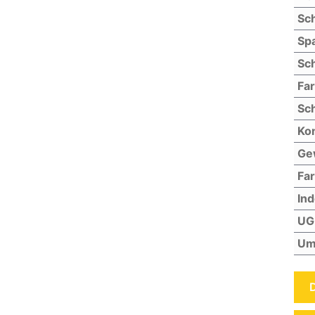
Sch
Sp
Sch
Fa
Sch
Kon
Ge
Far
In
UG
Um