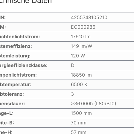
chnische Daten
IN:
4255748105210
IM:
EC000986
chtenlichtstrom:
17910 lm
temeffizienz:
149 lm/W
temleistung:
120 W
rgieeffizienzklasse:
D
mpenlichtstrom:
18850 lm
rbtemperatur:
6500 K
btoleranz:
3
bensdauer:
>36.000h (L80/B10)
nge-L:
1500 mm
ite-B:
70 mm
he-H:
57 mm