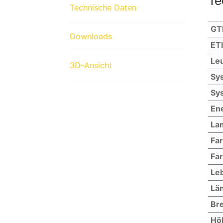
Te
Technische Daten
GT
Downloads
ET
Leu
3D-Ansicht
Sys
Sys
Ene
La
Fa
Far
Le
Lä
Bre
Hö