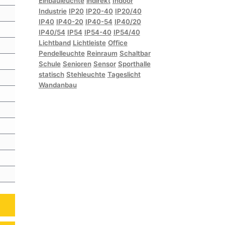
Einbauleuchte
indirekt
Indoor
Industrie
IP20
IP20-40
IP20/40
IP40
IP40-20
IP40-54
IP40/20
IP40/54
IP54
IP54-40
IP54/40
Lichtband
Lichtleiste
Office
Pendelleuchte
Reinraum
Schaltbar
Schule
Senioren
Sensor
Sporthalle
statisch
Stehleuchte
Tageslicht
Wandanbau