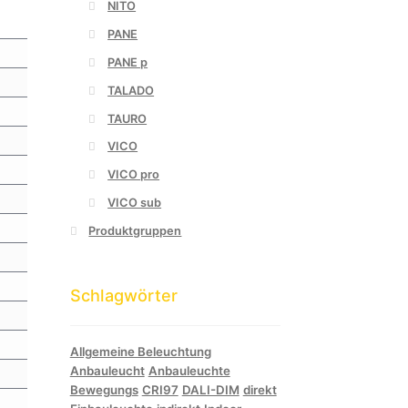
NITO
PANE
PANE p
TALADO
TAURO
VICO
VICO pro
VICO sub
Produktgruppen
Schlagwörter
Allgemeine Beleuchtung
Anbauleucht
Anbauleuchte
Bewegungs
CRI97
DALI-DIM
direkt