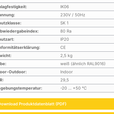
lagfestigkeit:
IK06
annung:
230V / 50Hz
utzklasse:
SK 1
rbwiedergabeindex:
80 Ra
utzart:
IP20
formitätserklärung:
CE
wicht:
2,5 kg
be:
weiß (ähnlich RAL9016)
door-Outdoor:
Indoor
R:
29,5
gebungstemperatur:
-20 … +50 °C
Download Produktdatenblatt (PDF)