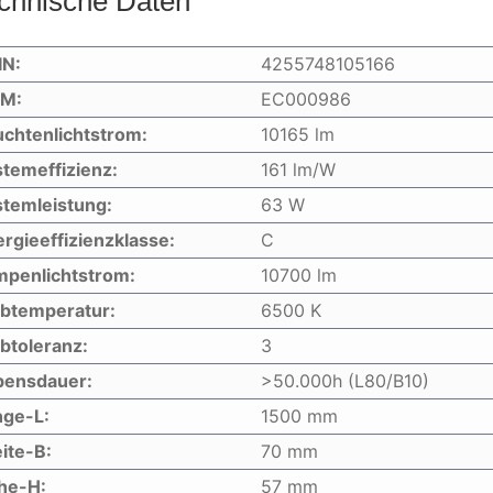
chnische Daten
IN:
4255748105166
IM:
EC000986
chtenlichtstrom:
10165 lm
temeffizienz:
161 lm/W
temleistung:
63 W
rgieeffizienzklasse:
C
mpenlichtstrom:
10700 lm
rbtemperatur:
6500 K
btoleranz:
3
bensdauer:
>50.000h (L80/B10)
nge-L:
1500 mm
ite-B:
70 mm
he-H:
57 mm