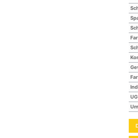
Sch
Sp
Sch
Fa
Sch
Kon
Ge
Far
In
UG
Um