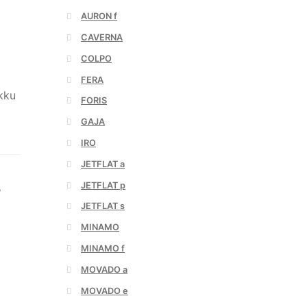
AURON f
CAVERNA
COLPO
FERA
kku
FORIS
GAJA
IRO
JETFLAT a
JETFLAT p
,
JETFLAT s
MINAMO
MINAMO f
MOVADO a
MOVADO e