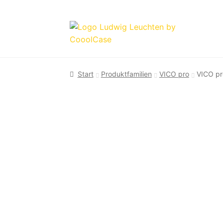
Zur
Zum
Navigation
Inhalt
springen
springen
Start
Produktfamilien
VICO pro
VICO p