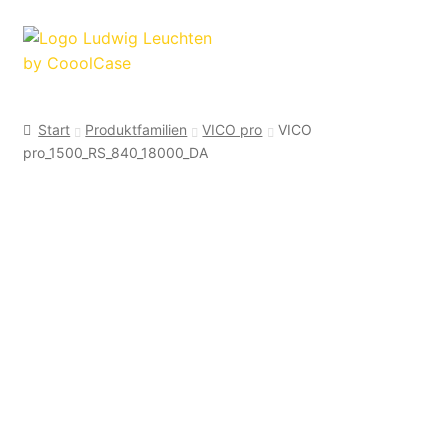
Zur
Zum
Navigation
Inhalt
springen
springen
Start
Produktfamilien
VICO pro
VICO
pro_1500_RS_840_18000_DA