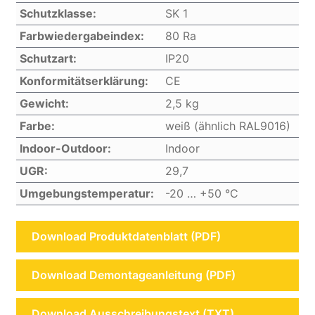
Schutzklasse:
SK 1
Farbwiedergabeindex:
80 Ra
Schutzart:
IP20
Konformitätserklärung:
CE
Gewicht:
2,5 kg
Farbe:
weiß (ähnlich RAL9016)
Indoor-Outdoor:
Indoor
UGR:
29,7
Umgebungstemperatur:
-20 … +50 °C
Download Produktdatenblatt (PDF)
Download Demontageanleitung (PDF)
Download Ausschreibungstext (TXT)