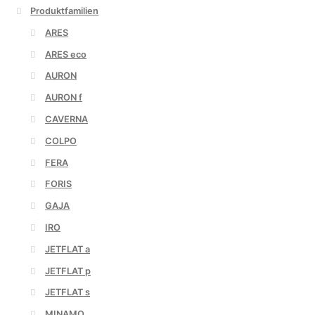
Produktfamilien
ARES
ARES eco
AURON
AURON f
CAVERNA
COLPO
FERA
FORIS
GAJA
IRO
JETFLAT a
JETFLAT p
JETFLAT s
MINAMO