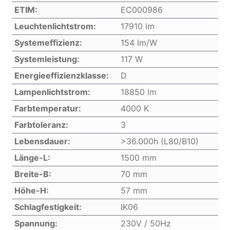
ETIM:
EC000986
Leuchtenlichtstrom:
17910 lm
Systemeffizienz:
154 lm/W
Systemleistung:
117 W
Energieeffizienzklasse:
D
Lampenlichtstrom:
18850 lm
Farbtemperatur:
4000 K
Farbtoleranz:
3
Lebensdauer:
>36.000h (L80/B10)
Länge-L:
1500 mm
Breite-B:
70 mm
Höhe-H:
57 mm
Schlagfestigkeit:
IK06
Spannung:
230V / 50Hz