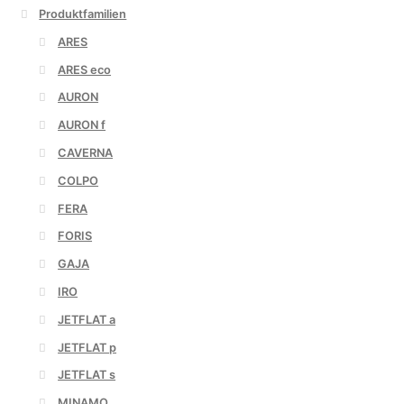
Produktfamilien
ARES
ARES eco
AURON
AURON f
CAVERNA
COLPO
FERA
FORIS
GAJA
IRO
JETFLAT a
JETFLAT p
JETFLAT s
MINAMO