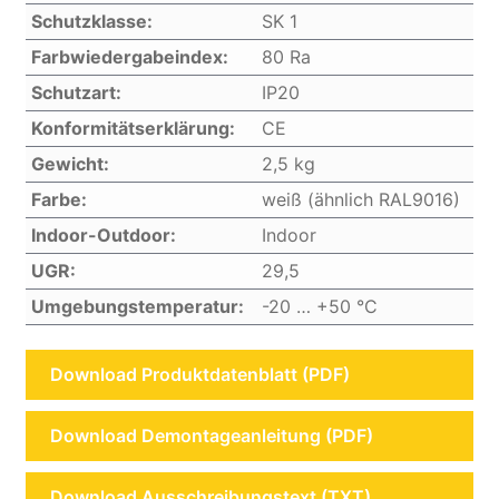
Schutzklasse:
SK 1
Farbwiedergabeindex:
80 Ra
Schutzart:
IP20
Konformitätserklärung:
CE
Gewicht:
2,5 kg
Farbe:
weiß (ähnlich RAL9016)
Indoor-Outdoor:
Indoor
UGR:
29,5
Umgebungstemperatur:
-20 … +50 °C
Download Produktdatenblatt (PDF)
Download Demontageanleitung (PDF)
Download Ausschreibungstext (TXT)