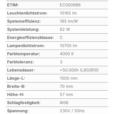
ETIM:
EC000986
Leuchtenlichtstrom:
10165 lm
Systemeffizienz:
165 lm/W
Systemleistung:
62 W
Energieeffizienzklasse:
C
Lampenlichtstrom:
10700 lm
Farbtemperatur:
4000 K
Farbtoleranz:
3
Lebensdauer:
>50.000h (L80/B10)
Länge-L:
1500 mm
Breite-B:
70 mm
Höhe-H:
57 mm
Schlagfestigkeit:
IK06
Spannung:
230V / 50Hz