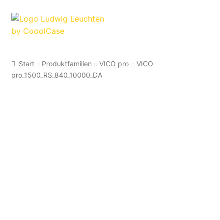
Zur
Zum
Navigation
Inhalt
springen
springen
Start
Produktfamilien
VICO pro
VICO
pro_1500_RS_840_10000_DA