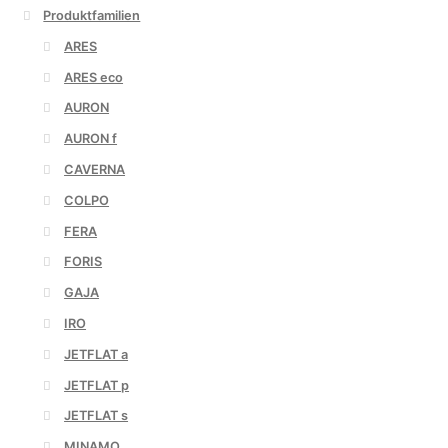
Produktfamilien
ARES
ARES eco
AURON
AURON f
CAVERNA
COLPO
FERA
FORIS
GAJA
IRO
JETFLAT a
JETFLAT p
JETFLAT s
MINAMO