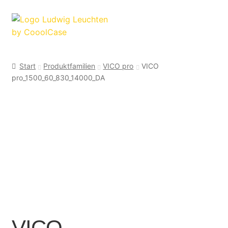
Zur
Zum
Navigation
Inhalt
springen
springen
Start
Produktfamilien
VICO pro
VICO
pro_1500_60_830_14000_DA
VICO