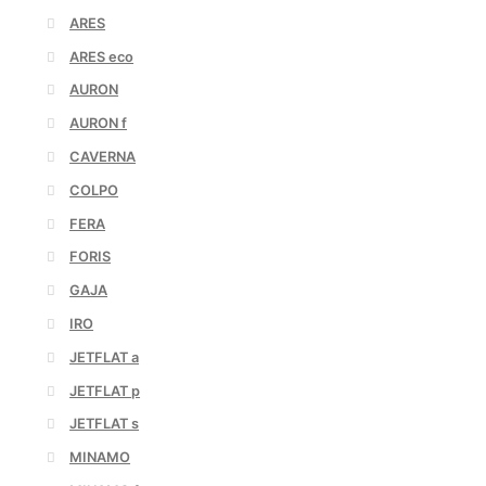
ARES
ARES eco
AURON
AURON f
CAVERNA
COLPO
FERA
FORIS
GAJA
IRO
JETFLAT a
JETFLAT p
JETFLAT s
MINAMO