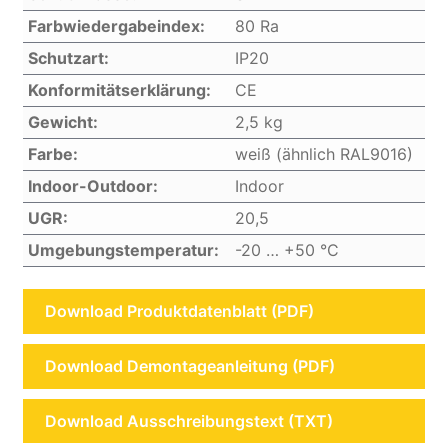
Farbwiedergabeindex:
80 Ra
Schutzart:
IP20
Konformitätserklärung:
CE
Gewicht:
2,5 kg
Farbe:
weiß (ähnlich RAL9016)
Indoor-Outdoor:
Indoor
UGR:
20,5
Umgebungstemperatur:
-20 … +50 °C
Download Produktdatenblatt (PDF)
Download Demontageanleitung (PDF)
Download Ausschreibungstext (TXT)