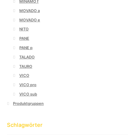
MINAMO f
MOVADO a
MOVADO e
NITO
PANE
PANE p
TALADO
TAURO
VICO
VICO pro
VICO sub
Produktgruppen
Schlagwörter