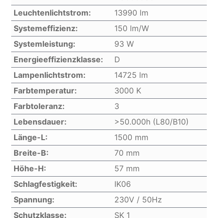
Leuchtenlichtstrom:
13990 lm
Systemeffizienz:
150 lm/W
Systemleistung:
93 W
Energieeffizienzklasse:
D
Lampenlichtstrom:
14725 lm
Farbtemperatur:
3000 K
Farbtoleranz:
3
Lebensdauer:
>50.000h (L80/B10)
Länge-L:
1500 mm
Breite-B:
70 mm
Höhe-H:
57 mm
Schlagfestigkeit:
IK06
Spannung:
230V / 50Hz
Schutzklasse:
SK 1