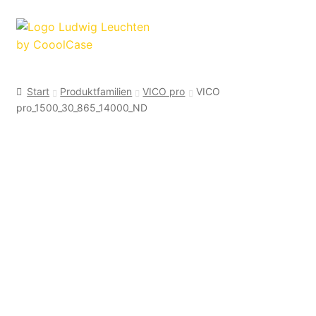
Zur
Zum
Navigation
Inhalt
springen
springen
Start
Produktfamilien
VICO pro
VICO
pro_1500_30_865_14000_ND