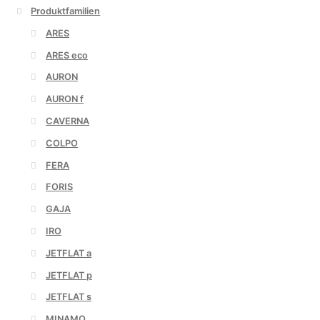
Produktfamilien
ARES
ARES eco
AURON
AURON f
CAVERNA
COLPO
FERA
FORIS
GAJA
IRO
JETFLAT a
JETFLAT p
JETFLAT s
MINAMO