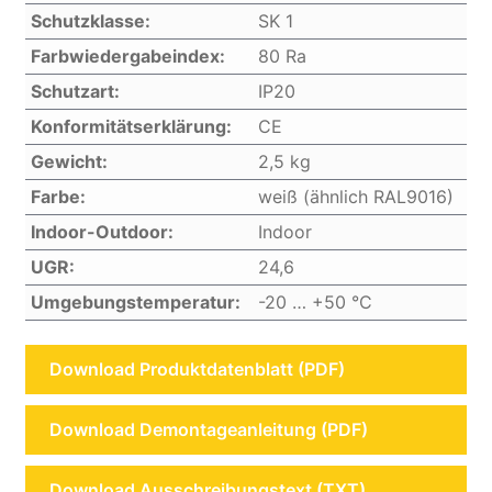
Schutzklasse:
SK 1
Farbwiedergabeindex:
80 Ra
Schutzart:
IP20
Konformitätserklärung:
CE
Gewicht:
2,5 kg
Farbe:
weiß (ähnlich RAL9016)
Indoor-Outdoor:
Indoor
UGR:
24,6
Umgebungstemperatur:
-20 … +50 °C
Download Produktdatenblatt (PDF)
Download Demontageanleitung (PDF)
Download Ausschreibungstext (TXT)