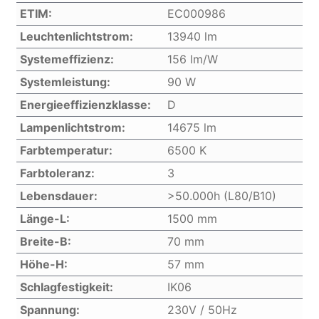
ETIM:
EC000986
Leuchtenlichtstrom:
13940 lm
Systemeffizienz:
156 lm/W
Systemleistung:
90 W
Energieeffizienzklasse:
D
Lampenlichtstrom:
14675 lm
Farbtemperatur:
6500 K
Farbtoleranz:
3
Lebensdauer:
>50.000h (L80/B10)
Länge-L:
1500 mm
Breite-B:
70 mm
Höhe-H:
57 mm
Schlagfestigkeit:
IK06
Spannung:
230V / 50Hz