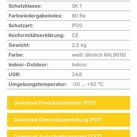
Schutzklasse:
SK 1
Farbwiedergabeindex:
80 Ra
Schutzart:
IP20
Konformitätserklärung:
CE
Gewicht:
2,5 kg
Farbe:
weiß (ähnlich RAL9016)
Indoor-Outdoor:
Indoor
UGR:
24,6
Umgebungstemperatur:
-20 … +50 °C
Download Produktdatenblatt (PDF)
Download Demontageanleitung (PDF)
Download Ausschreibungstext (TXT)