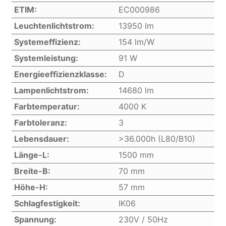
ETIM:
EC000986
Leuchtenlichtstrom:
13950 lm
Systemeffizienz:
154 lm/W
Systemleistung:
91 W
Energieeffizienzklasse:
D
Lampenlichtstrom:
14680 lm
Farbtemperatur:
4000 K
Farbtoleranz:
3
Lebensdauer:
>36.000h (L80/B10)
Länge-L:
1500 mm
Breite-B:
70 mm
Höhe-H:
57 mm
Schlagfestigkeit:
IK06
Spannung:
230V / 50Hz