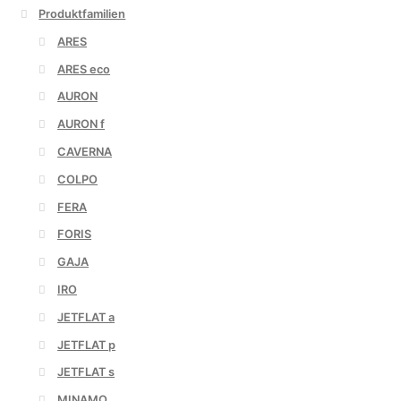
Produktfamilien
ARES
ARES eco
AURON
AURON f
CAVERNA
COLPO
FERA
FORIS
GAJA
IRO
JETFLAT a
JETFLAT p
JETFLAT s
MINAMO