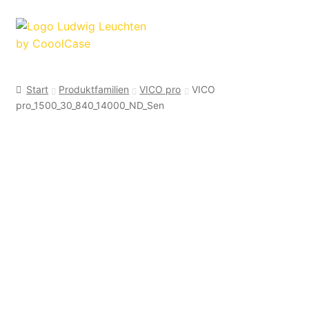
Zur
Zum
Navigation
Inhalt
springen
springen
Start
Produktfamilien
VICO pro
VICO
pro_1500_30_840_14000_ND_Sen