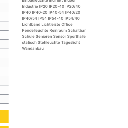
Einbauleuchte
indirekt
Indoor
Industrie
IP20
IP20-40
IP20/40
IP40
IP40-20
IP40-54
IP40/20
IP40/54
IP54
IP54-40
IP54/40
Lichtband
Lichtleiste
Office
Pendelleuchte
Reinraum
Schaltbar
Schule
Senioren
Sensor
Sporthalle
statisch
Stehleuchte
Tageslicht
Wandanbau