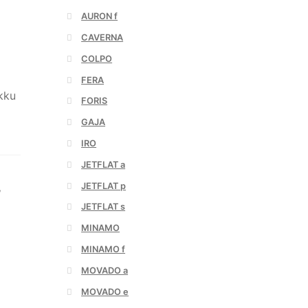
AURON f
CAVERNA
COLPO
FERA
kku
FORIS
GAJA
IRO
JETFLAT a
JETFLAT p
,
JETFLAT s
MINAMO
MINAMO f
MOVADO a
MOVADO e