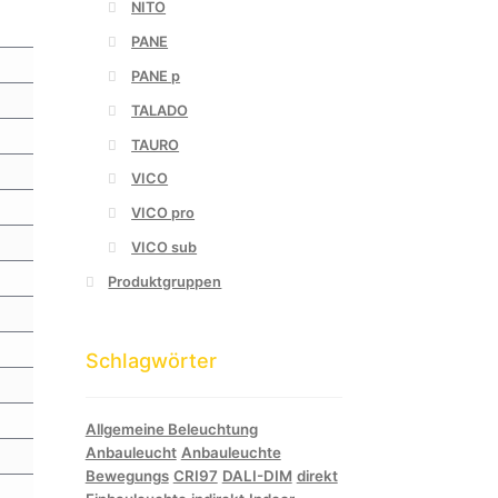
NITO
PANE
PANE p
TALADO
TAURO
VICO
VICO pro
VICO sub
Produktgruppen
Schlagwörter
Allgemeine Beleuchtung
Anbauleucht
Anbauleuchte
Bewegungs
CRI97
DALI-DIM
direkt