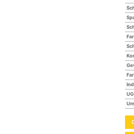
Sch
Sp
Sch
Fa
Sch
Kon
Ge
Far
In
UG
Um