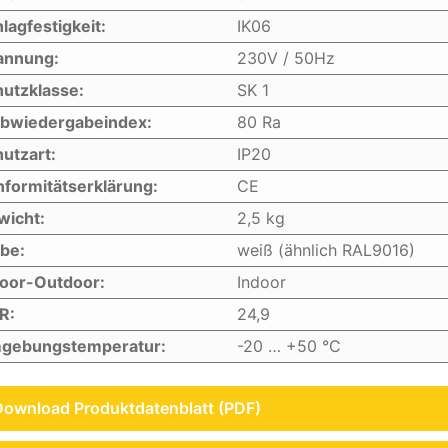
lagfestigkeit:
IK06
annung:
230V / 50Hz
utzklasse:
SK 1
rbwiedergabeindex:
80 Ra
utzart:
IP20
formitätserklärung:
CE
wicht:
2,5 kg
be:
weiß (ähnlich RAL9016)
door-Outdoor:
Indoor
R:
24,9
gebungstemperatur:
-20 … +50 °C
Download Produktdatenblatt (PDF)