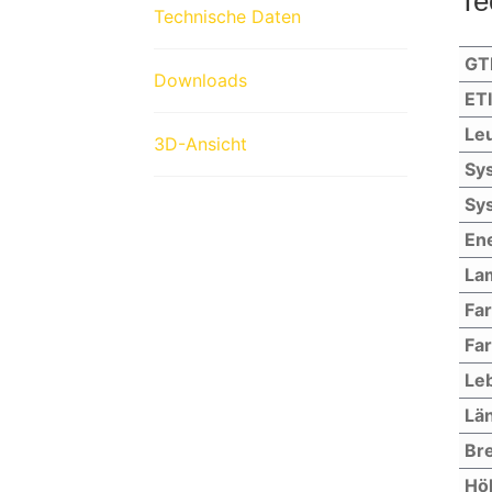
Te
Technische Daten
GT
Downloads
ET
Leu
3D-Ansicht
Sys
Sys
Ene
La
Fa
Far
Le
Lä
Bre
Hö