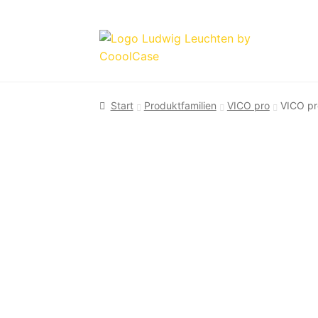
Zur
Zum
Navigation
Inhalt
springen
springen
Start
Produktfamilien
VICO pro
VICO pr