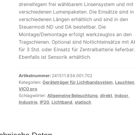
dreireihigem frei wählbarem Linsensystem und mit
verschiedenen Lumenpaketen. Die Einsätze sind in
verschiedenen Längen erhältlich und sind in den
Steuermodi ND und DA bestellbar. Die
Montage/Demontage erfolgt werkzeuglos an den
Tragschienen. Optional sind Notlichteinsätze mit A
für 3 Std. oder Einsatz für Zentralbatterie lieferbar.
Ebenfalls ist Sensorik erhältlich.
Artikelnummer:
241511.834.001.702
Kategorien:
Geräteträger für Lichtbandsystem
,
Leuchten
VICO pro
Schlagwörter:
Allgemeine Beleuchtung
,
direkt
,
Indoor
,
Industrie
,
IP20
,
Lichtband
,
statisch