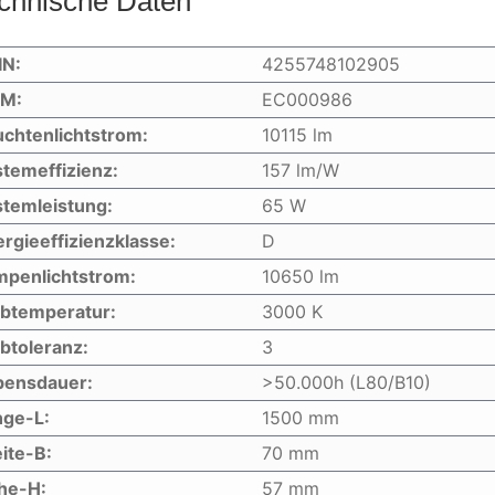
chnische Daten
IN:
4255748102905
IM:
EC000986
chtenlichtstrom:
10115 lm
temeffizienz:
157 lm/W
temleistung:
65 W
rgieeffizienzklasse:
D
mpenlichtstrom:
10650 lm
rbtemperatur:
3000 K
btoleranz:
3
bensdauer:
>50.000h (L80/B10)
nge-L:
1500 mm
ite-B:
70 mm
he-H:
57 mm