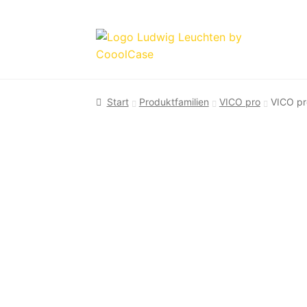
Zur
Zum
Navigation
Inhalt
springen
springen
Start
Produktfamilien
VICO pro
VICO pr