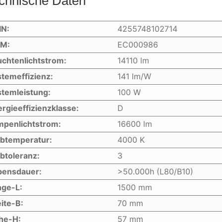
chnische Daten
IN:
4255748102714
IM:
EC000986
chtenlichtstrom:
14110 lm
temeffizienz:
141 lm/W
temleistung:
100 W
rgieeffizienzklasse:
D
mpenlichtstrom:
16600 lm
rbtemperatur:
4000 K
btoleranz:
3
bensdauer:
>50.000h (L80/B10)
nge-L:
1500 mm
ite-B:
70 mm
he-H:
57 mm