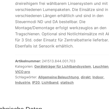
dreireihigem frei wählbarem Linsensystem und mit
verschiedenen Lumenpaketen. Die Einsätze sind in
verschiedenen Längen erhältlich und sind in den
Steuermodi ND und DA bestellbar. Die
Montage/Demontage erfolgt werkzeuglos an den
Tragschienen. Optional sind Notlichteinsätze mit A
für 3 Std. oder Einsatz für Zentralbatterie lieferbar.
Ebenfalls ist Sensorik erhältlich.
Artikelnummer:
241513.844.001.703
Kategorien:
Geräteträger für Lichtbandsystem
,
Leuchten
VICO pro
Schlagwörter:
Allgemeine Beleuchtung
,
direkt
,
Indoor
,
Industrie
,
IP20
,
Lichtband
,
statisch