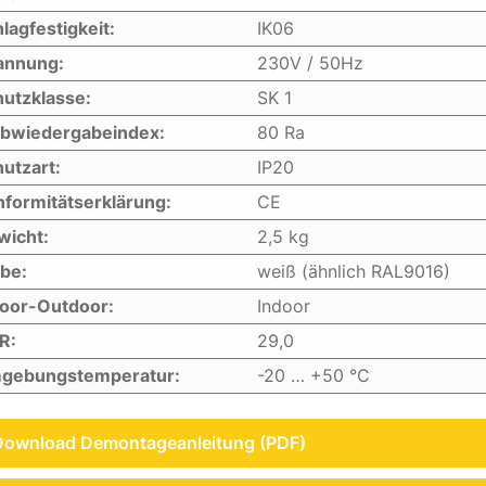
lagfestigkeit:
IK06
annung:
230V / 50Hz
utzklasse:
SK 1
rbwiedergabeindex:
80 Ra
utzart:
IP20
formitätserklärung:
CE
wicht:
2,5 kg
be:
weiß (ähnlich RAL9016)
door-Outdoor:
Indoor
R:
29,0
gebungstemperatur:
-20 … +50 °C
Download Demontageanleitung (PDF)