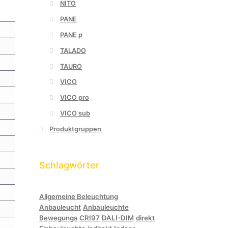
NITO
PANE
PANE p
TALADO
TAURO
VICO
VICO pro
VICO sub
Produktgruppen
Schlagwörter
Allgemeine Beleuchtung
Anbauleucht
Anbauleuchte
Bewegungs
CRI97
DALI-DIM
direkt