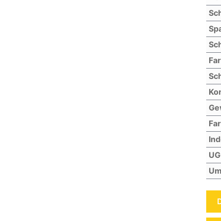
Sch
Sp
Sch
Fa
Sch
Kon
Ge
Far
In
UG
Um