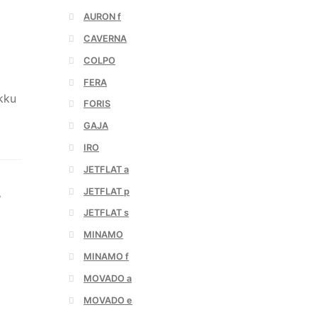
AURON f
CAVERNA
COLPO
FERA
kku
FORIS
GAJA
IRO
JETFLAT a
JETFLAT p
,
JETFLAT s
MINAMO
MINAMO f
MOVADO a
MOVADO e