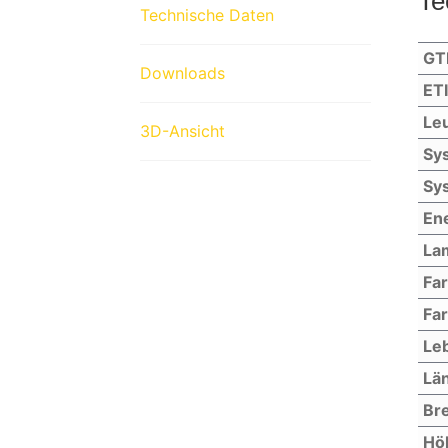
Te
Technische Daten
GT
Downloads
ET
Leu
3D-Ansicht
Sys
Sys
Ene
La
Fa
Far
Le
Lä
Bre
Hö