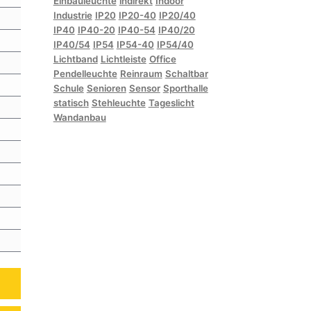
Einbauleuchte
indirekt
Indoor
Industrie
IP20
IP20-40
IP20/40
IP40
IP40-20
IP40-54
IP40/20
IP40/54
IP54
IP54-40
IP54/40
Lichtband
Lichtleiste
Office
Pendelleuchte
Reinraum
Schaltbar
Schule
Senioren
Sensor
Sporthalle
statisch
Stehleuchte
Tageslicht
Wandanbau