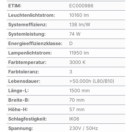
ETIM:
EC000986
Leuchtenlichtstrom:
10160 lm
Systemeffizienz:
138 lm/W
Systemleistung:
74 W
Energieeffizienzklasse:
D
Lampenlichtstrom:
11950 lm
Farbtemperatur:
3000 K
Farbtoleranz:
3
Lebensdauer:
>50.000h (L80/B10)
Länge-L:
1500 mm
Breite-B:
70 mm
Höhe-H:
57 mm
Schlagfestigkeit:
IK06
Spannung:
230V / 50Hz