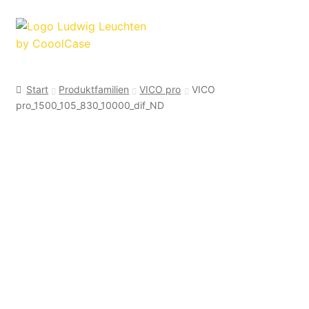
Zur
Zum
Navigation
Inhalt
springen
springen
Start
Produktfamilien
VICO pro
VICO
pro_1500_105_830_10000_dif_ND