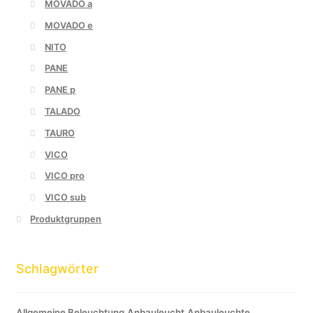
MOVADO a
MOVADO e
NITO
PANE
PANE p
TALADO
TAURO
VICO
VICO pro
VICO sub
Produktgruppen
Schlagwörter
Allgemeine Beleuchtung
Anbauleucht
Anbauleuchte