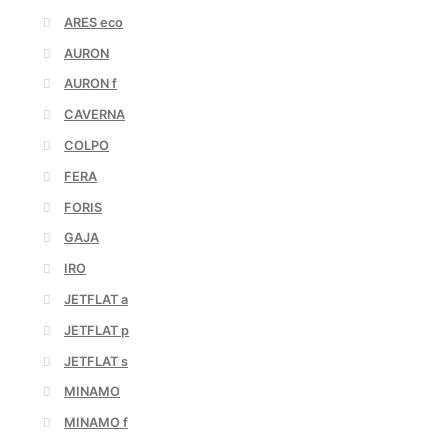
ARES eco
AURON
AURON f
CAVERNA
COLPO
FERA
FORIS
GAJA
IRO
JETFLAT a
JETFLAT p
JETFLAT s
MINAMO
MINAMO f