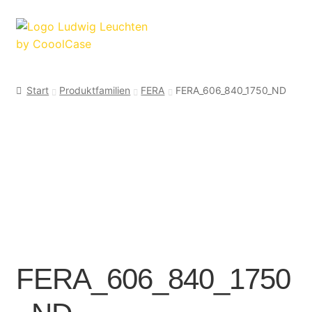
Zur
Zum
Navigation
Inhalt
springen
springen
Start
Produktfamilien
FERA
FERA_606_840_1750_ND
FERA_606_840_1750