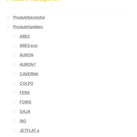
Produktbereiche
Produktfamilien
ARES
ARES eco
AURON
AURON f
CAVERNA
COLPO
FERA
FORIS
GAJA
IRO
JETFLAT a