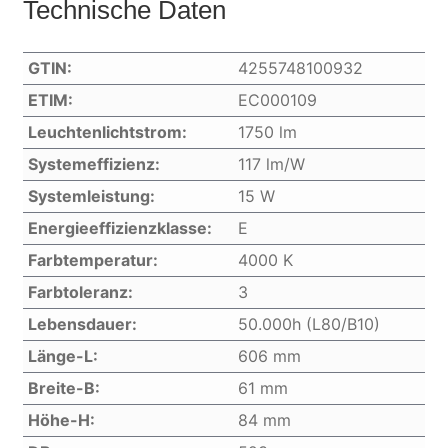
Technische Daten
GTIN:
4255748100932
ETIM:
EC000109
Leuchtenlichtstrom:
1750 lm
Systemeffizienz:
117 lm/W
Systemleistung:
15 W
Energieeffizienzklasse:
E
Farbtemperatur:
4000 K
Farbtoleranz:
3
Lebensdauer:
50.000h (L80/B10)
Länge-L:
606 mm
Breite-B:
61 mm
Höhe-H:
84 mm