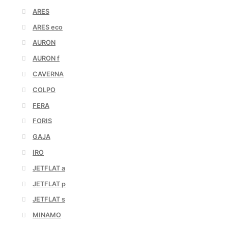
ARES
ARES eco
AURON
AURON f
CAVERNA
COLPO
FERA
FORIS
GAJA
IRO
JETFLAT a
JETFLAT p
JETFLAT s
MINAMO