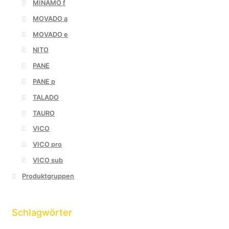
MINAMO f
MOVADO a
MOVADO e
NITO
PANE
PANE p
TALADO
TAURO
VICO
VICO pro
VICO sub
Produktgruppen
Schlagwörter