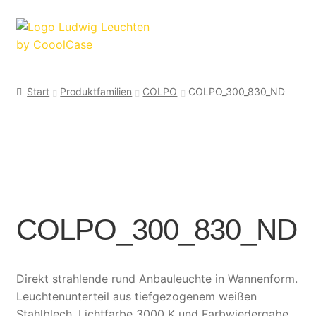
Zur
Zum
Navigation
Inhalt
springen
springen
Start
Produktfamilien
COLPO
COLPO_300_830_ND
COLPO_300_830_ND
Direkt strahlende rund Anbauleuchte in Wannenform.
Leuchtenunterteil aus tiefgezogenem weißen
Stahlblech. Lichtfarbe 3000 K und Farbwiedergabe