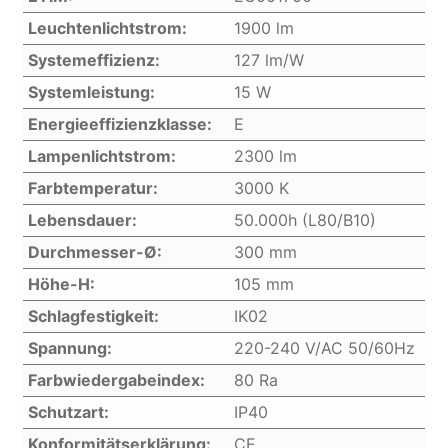
Leuchtenlichtstrom:
1900 lm
Systemeffizienz:
127 lm/W
Systemleistung:
15 W
Energieeffizienzklasse:
E
Lampenlichtstrom:
2300 lm
Farbtemperatur:
3000 K
Lebensdauer:
50.000h (L80/B10)
Durchmesser-Ø:
300 mm
Höhe-H:
105 mm
Schlagfestigkeit:
IK02
Spannung:
220-240 V/AC 50/60Hz
Farbwiedergabeindex:
80 Ra
Schutzart:
IP40
Konformitätserklärung:
CE