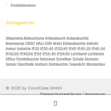
Produktgruppen
Schlagwörter
Allgemeine Beleuchtung
Anbauleucht
Anbauleuchte
Bewegungs
CRI97
DALI-DIM
direkt
Einbauleuchte
indirekt
Indoor
Industrie
IP20
IP20-40
IP20/40
IP40
IP40-20
IP40-54
IP40/20
IP40/54
IP54
IP54-40
IP54/40
Lichtband
Lichtleiste
Office
Pendelleuchte
Reinraum
Schaltbar
Schule
Senioren
Sensor
Sporthalle
statisch
Stehleuchte
Tageslicht
Wandanbau
© 2026 by CooolCase GmbH
Datenschutzerklärung
|
Impressum