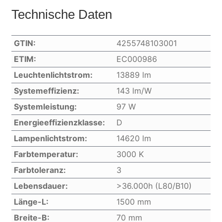
Technische Daten
GTIN:
4255748103001
ETIM:
EC000986
Leuchtenlichtstrom:
13889 lm
Systemeffizienz:
143 lm/W
Systemleistung:
97 W
Energieeffizienzklasse:
D
Lampenlichtstrom:
14620 lm
Farbtemperatur:
3000 K
Farbtoleranz:
3
Lebensdauer:
>36.000h (L80/B10)
Länge-L:
1500 mm
Breite-B:
70 mm