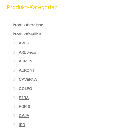
Produkt-Kategorien
Produktbereiche
Produktfamilien
ARES
ARES eco
AURON
AURON f
CAVERNA
COLPO
FERA
FORIS
GAJA
IRO