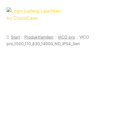
Zur
Zum
Navigation
Inhalt
springen
springen
Start
Produktfamilien
VICO pro
VICO
pro_1500_110_830_14000_ND_IP54_Sen