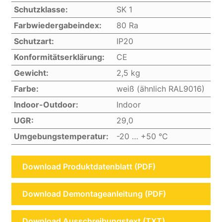
Schutzklasse:
SK 1
Farbwiedergabeindex:
80 Ra
Schutzart:
IP20
Konformitätserklärung:
CE
Gewicht:
2,5 kg
Farbe:
weiß (ähnlich RAL9016)
Indoor-Outdoor:
Indoor
UGR:
29,0
Umgebungstemperatur:
-20 … +50 °C
Download Produktdatenblatt (PDF)
Download Demontageanleitung (PDF)
Download Ausschreibungstext (TXT)