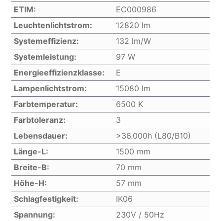
ETIM:
EC000986
Leuchtenlichtstrom:
12820 lm
Systemeffizienz:
132 lm/W
Systemleistung:
97 W
Energieeffizienzklasse:
E
Lampenlichtstrom:
15080 lm
Farbtemperatur:
6500 K
Farbtoleranz:
3
Lebensdauer:
>36.000h (L80/B10)
Länge-L:
1500 mm
Breite-B:
70 mm
Höhe-H:
57 mm
Schlagfestigkeit:
IK06
Spannung:
230V / 50Hz