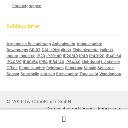
Produktgruppen
Schlagwörter
Allgemeine Beleuchtung
Anbauleucht
Anbauleuchte
Bewegungs
CRI97
DALI-DIM
direkt
Einbauleuchte
indirekt
Indoor
Industrie
IP20
IP20-40
IP20/40
IP40
IP40-20
IP40-54
IP40/20
IP40/54
IP54
IP54-40
IP54/40
Lichtband
Lichtleiste
Office
Pendelleuchte
Reinraum
Schaltbar
Schule
Senioren
Sensor
Sporthalle
statisch
Stehleuchte
Tageslicht
Wandanbau
© 2026 by CooolCase GmbH
Datenschutzerklärung
|
Impressum