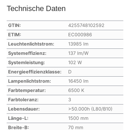
Technische Daten
GTIN:
4255748102592
ETIM:
EC000986
Leuchtenlichtstrom:
13985 lm
Systemeffizienz:
137 lm/W
Systemleistung:
102 W
Energieeffizienzklasse:
D
Lampenlichtstrom:
16450 lm
Farbtemperatur:
6500 K
Farbtoleranz:
3
Lebensdauer:
>50.000h (L80/B10)
Länge-L:
1500 mm
Breite-B:
70 mm