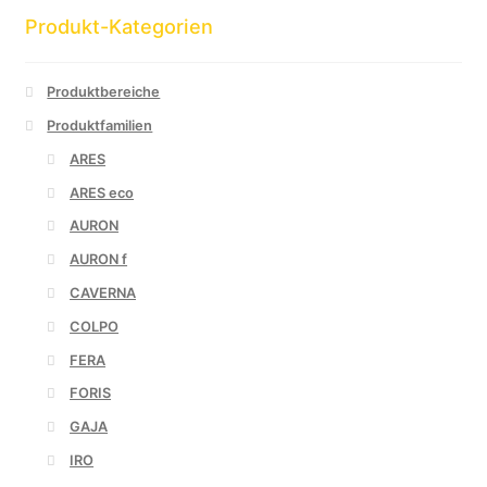
Produkt-Kategorien
Produktbereiche
Produktfamilien
ARES
ARES eco
AURON
AURON f
CAVERNA
COLPO
FERA
FORIS
GAJA
IRO