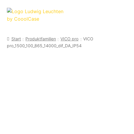
Zur
Zum
Navigation
Inhalt
springen
springen
Start
Produktfamilien
VICO pro
VICO
pro_1500_100_865_14000_dif_DA_IP54