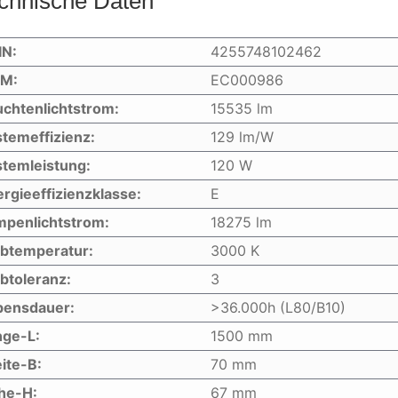
chnische Daten
IN:
4255748102462
IM:
EC000986
chtenlichtstrom:
15535 lm
temeffizienz:
129 lm/W
temleistung:
120 W
rgieeffizienzklasse:
E
mpenlichtstrom:
18275 lm
rbtemperatur:
3000 K
btoleranz:
3
bensdauer:
>36.000h (L80/B10)
nge-L:
1500 mm
ite-B:
70 mm
he-H:
67 mm