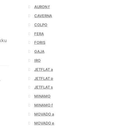
AURON f
CAVERNA
COLPO
FERA
kku
FORIS
GAJA
IRO
JETFLAT a
JETFLAT p
,
JETFLAT s
MINAMO
MINAMO f
MOVADO a
MOVADO e