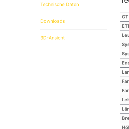
Te
Technische Daten
GT
Downloads
ET
Leu
3D-Ansicht
Sys
Sys
Ene
La
Fa
Far
Le
Lä
Bre
Hö