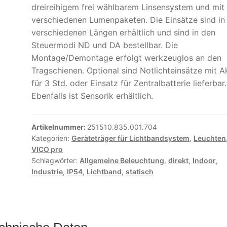
dreireihigem frei wählbarem Linsensystem und mit
verschiedenen Lumenpaketen. Die Einsätze sind in
verschiedenen Längen erhältlich und sind in den
Steuermodi ND und DA bestellbar. Die
Montage/Demontage erfolgt werkzeuglos an den
Tragschienen. Optional sind Notlichteinsätze mit A
für 3 Std. oder Einsatz für Zentralbatterie lieferbar.
Ebenfalls ist Sensorik erhältlich.
Artikelnummer:
251510.835.001.704
Kategorien:
Geräteträger für Lichtbandsystem
,
Leuchten
VICO pro
Schlagwörter:
Allgemeine Beleuchtung
,
direkt
,
Indoor
,
Industrie
,
IP54
,
Lichtband
,
statisch