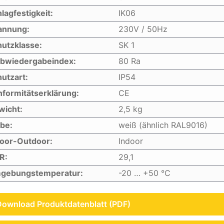
lagfestigkeit:
IK06
annung:
230V / 50Hz
utzklasse:
SK 1
rbwiedergabeindex:
80 Ra
utzart:
IP54
formitätserklärung:
CE
wicht:
2,5 kg
be:
weiß (ähnlich RAL9016)
door-Outdoor:
Indoor
R:
29,1
gebungstemperatur:
-20 … +50 °C
Download Produktdatenblatt (PDF)