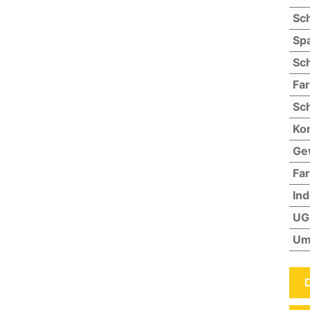
Sch
Sp
Sch
Fa
Sch
Kon
Ge
Far
In
UG
Um