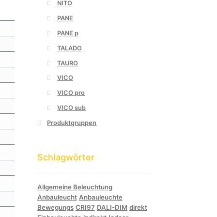
NITO
PANE
PANE p
TALADO
TAURO
VICO
VICO pro
VICO sub
Produktgruppen
Schlagwörter
Allgemeine Beleuchtung
Anbauleucht
Anbauleuchte
Bewegungs
CRI97
DALI-DIM
direkt