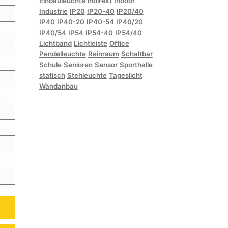
Einbauleuchte
indirekt
Indoor
Industrie
IP20
IP20-40
IP20/40
IP40
IP40-20
IP40-54
IP40/20
IP40/54
IP54
IP54-40
IP54/40
Lichtband
Lichtleiste
Office
Pendelleuchte
Reinraum
Schaltbar
Schule
Senioren
Sensor
Sporthalle
statisch
Stehleuchte
Tageslicht
Wandanbau